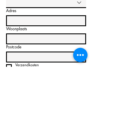
Adres
Woonplaats
Postcode
Verzendkosten
€ 4,60
Laat een bericht achter (optioneel)
Bestellen