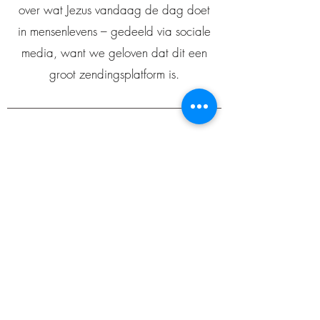
over wat Jezus vandaag de dag doet
in mensenlevens – gedeeld via sociale
media, want we geloven dat dit een
groot zendingsplatform is.
Mee bouwen?
Het opzetten van CHAPTERS is nog
volop in opbouw en een grote stap in
geloof, maar we geloven dat God dit
op ons hart heeft gelegd. Alles wat we
doen, bieden we gratis aan – om zoveel
mogelijk mensen te bereiken. Wil jij mee